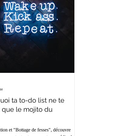
re
uoi ta to-do list ne te
 que le mojito du
ation et "Bottage de fesses", découvre