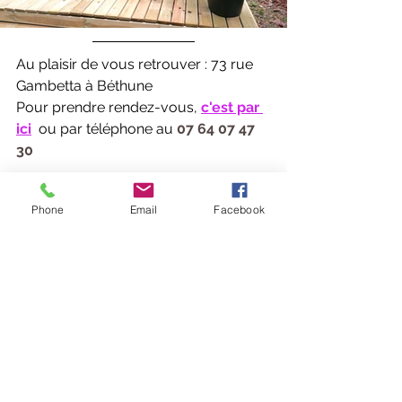
Au plaisir de vous retrouver : 73 rue 
Gambetta à Béthune
Pour prendre rendez-vous, 
c'est par 
ici
ou par téléphone au 
07 64 07 47 
30
Corinne Houilliez - Sophrologue 
Phone
Email
Facebook
certifiée RNCP
Voir tout
Posts récents