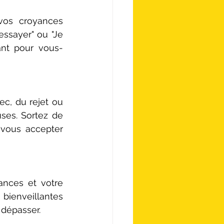
os croyances 
essayer" ou "Je 
ant pour vous-
c, du rejet ou 
es. Sortez de 
vous accepter 
nces et votre 
ienveillantes 
 dépasser.