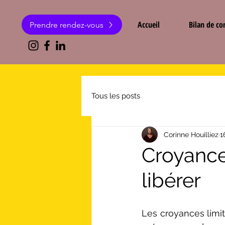
Accueil
Bilan de c
Prendre rendez-vous
Tous les posts
Corinne Houilliez
1
Croyance
libérer
Les croyances limi