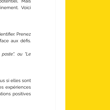
tentiel. Mais 
nement. Voici 
ntifier. Prenez 
ace aux défis. 
poste", ou "Le 
 si elles sont 
es expériences 
ions positives 