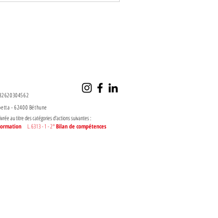
° 32620304562
betta - 62400 Béthune
livrée au titre des catégories d'actions suivantes :
e formation
L. 6313 - 1 - 2°
Bilan de compétences